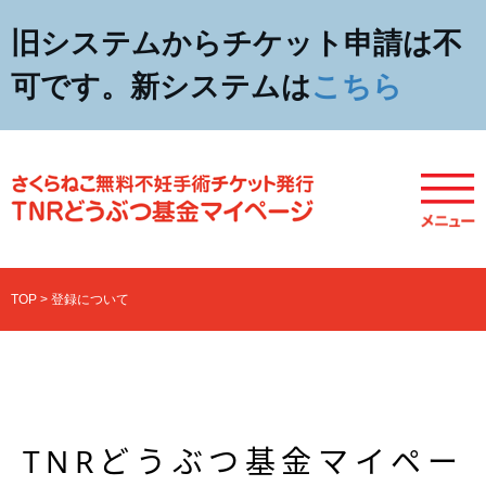
コ
旧システムからチケット申請は不
ン
テ
可です。新システムは
こちら
ン
ツ
へ
ス
キ
ッ
プ
TOP
>
登録について
TNRどうぶつ基金マイペー