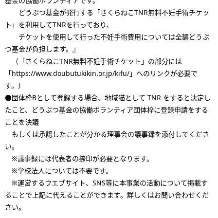
基金の協働ボランティアです。
どうぶつ基金が発行する「さくらねこTNR無料不妊手術チケッ
ト」を利用してTNRを行っており、
チケットを使用して行った不妊手術費用については全額どうぶ
つ基金が負担します。』
（「さくらねこTNR無料不妊手術チケット」の部分には
「https://www.doubutukikin.or.jp/kifu/」へのリンクが必要で
す。）
●団体枠Bとして登録する場合、地域猫として TNR をすると決定し
たこと、どうぶつ基金の協働ボランティア団体枠に登録申請をする
ことを決議
もしくは承認したことが分かる理事会の議事録を添付してくださ
い。
※議事録には代表者の捺印が必要となります。
※学校法人については不要です。
※運営するウエブサイト、SNS等に本事業の活動について掲載す
ることで上記に代えることができます。詳しくはお問い合わせくだ
さい。