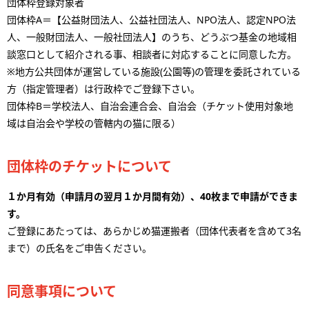
団体枠登録対象者
団体枠A＝【公益財団法人、公益社団法人、NPO法人、認定NPO法
人、一般財団法人、一般社団法人】のうち、どうぶつ基金の地域相
談窓口として紹介される事、相談者に対応することに同意した方。
※地方公共団体が運営している施設(公園等)の管理を委託されている
方（指定管理者）は行政枠でご登録下さい。
団体枠B＝学校法人、自治会連合会、自治会（チケット使用対象地
域は自治会や学校の管轄内の猫に限る）
団体枠のチケットについて
１か月有効（申請月の翌月１か月間有効）、40枚まで申請ができま
す。
ご登録にあたっては、あらかじめ猫運搬者（団体代表者を含めて3名
まで）の氏名をご申告ください。
同意事項について